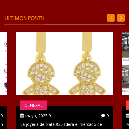
ULTIMOS POSTS
GENERAL
0
9 mayo, 2025
0
ón
La joyería de plata 925 lidera el mercado de
M