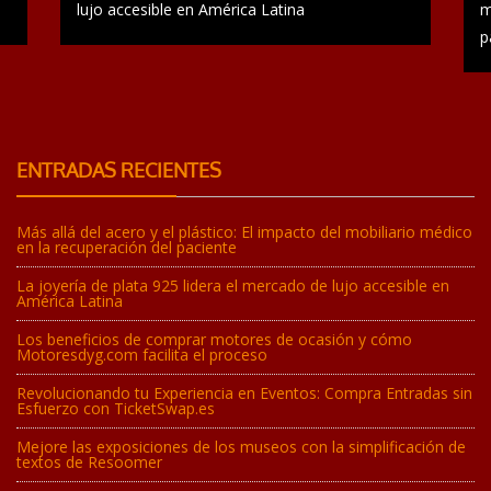
lujo accesible en América Latina
m
p
ENTRADAS RECIENTES
Más allá del acero y el plástico: El impacto del mobiliario médico
en la recuperación del paciente
La joyería de plata 925 lidera el mercado de lujo accesible en
América Latina
Los beneficios de comprar motores de ocasión y cómo
Motoresdyg.com facilita el proceso
Revolucionando tu Experiencia en Eventos: Compra Entradas sin
Esfuerzo con TicketSwap.es
Mejore las exposiciones de los museos con la simplificación de
textos de Resoomer