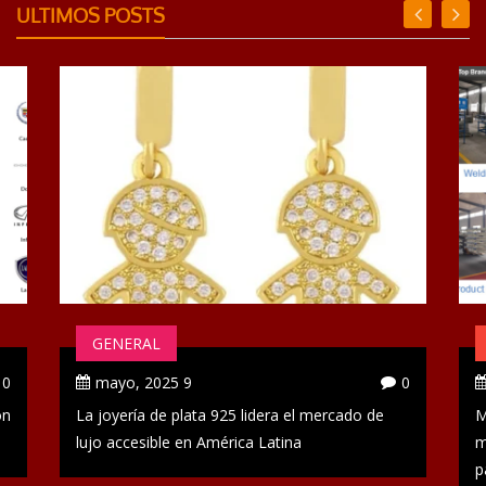
ULTIMOS POSTS
GENERAL
0
9 mayo, 2025
0
ón
La joyería de plata 925 lidera el mercado de
M
lujo accesible en América Latina
m
p