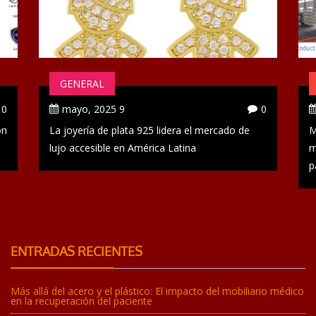
GENERAL
0
9 mayo, 2025
0
ón
La joyería de plata 925 lidera el mercado de
M
lujo accesible en América Latina
m
p
ENTRADAS RECIENTES
Más allá del acero y el plástico: El impacto del mobiliario médico
en la recuperación del paciente