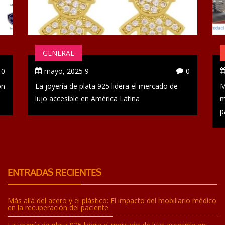
GENERAL
0
9 mayo, 2025
0
ón
La joyería de plata 925 lidera el mercado de
M
lujo accesible en América Latina
m
p
ENTRADAS RECIENTES
Más allá del acero y el plástico: El impacto del mobiliario médico
en la recuperación del paciente