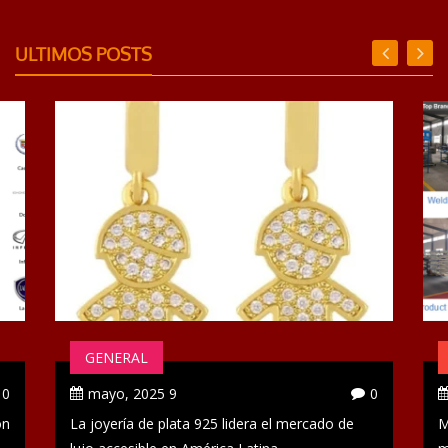
ULTIMOS POSTS
GENERAL
0
9 mayo, 2025
0
ón
La joyería de plata 925 lidera el mercado de
M