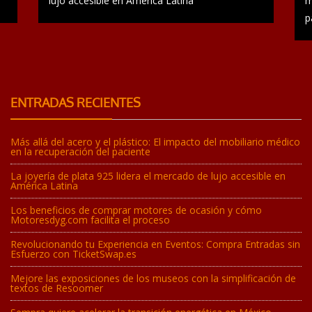
lujo accesible en América Latina
m
p
ENTRADAS RECIENTES
Más allá del acero y el plástico: El impacto del mobiliario médico
en la recuperación del paciente
La joyería de plata 925 lidera el mercado de lujo accesible en
América Latina
Los beneficios de comprar motores de ocasión y cómo
Motoresdyg.com facilita el proceso
Revolucionando tu Experiencia en Eventos: Compra Entradas sin
Esfuerzo con TicketSwap.es
Mejore las exposiciones de los museos con la simplificación de
textos de Resoomer