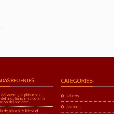
CATEGORIES
DAS RECIENTES
 del acero y el plástico: El
Adultos
del mobiliario médico en la
ción del paciente
Animales
ía de plata 925 lidera el