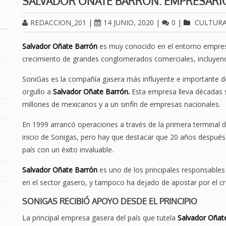
SALVADOR OÑATE BARRÓN: EMPRESAR
REDACCION_201
|
14 JUNIO, 2020
|
0
|
CULTURA
Salvador Oñate Barrón
es muy conocido en el entorno empres
crecimiento de grandes conglomerados comerciales, incluyen
SoniGas es la compañía gasera más influyente e importante de
orgullo a
Salvador Oñate Barrón.
Esta empresa lleva décadas s
millones de mexicanos y a un sinfín de empresas nacionales.
En 1999 arrancó operaciones a través de la primera terminal 
inicio de Sonigas, pero hay que destacar que 20 años después
país con un éxito invaluable.
Salvador Oñate Barrón
es uno de los principales responsables
en el sector gasero, y tampoco ha dejado de apostar por el c
SONIGAS RECIBIÓ APOYO DESDE EL PRINCIPIO
La principal empresa gasera del país que tutela
Salvador Oñat